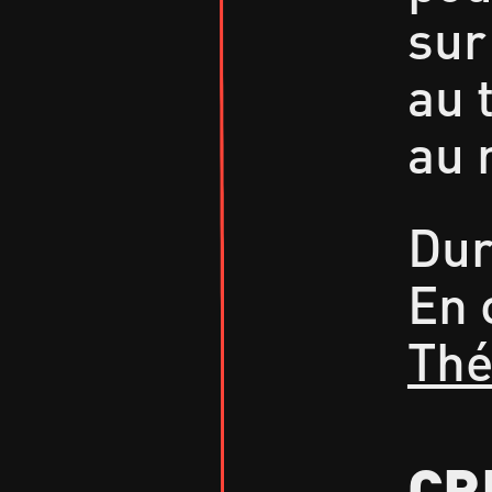
sur 
au 
au 
Dur
En 
Thé
CR