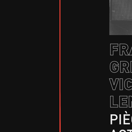
FR
GR
VI
LE
PI