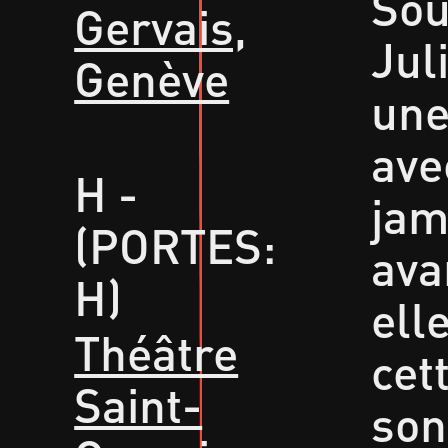
Sou
Gervais,
Jul
Genève
une
ave
H -
jam
(PORTES:
ava
H)
ell
Théâtre
cet
Saint-
son