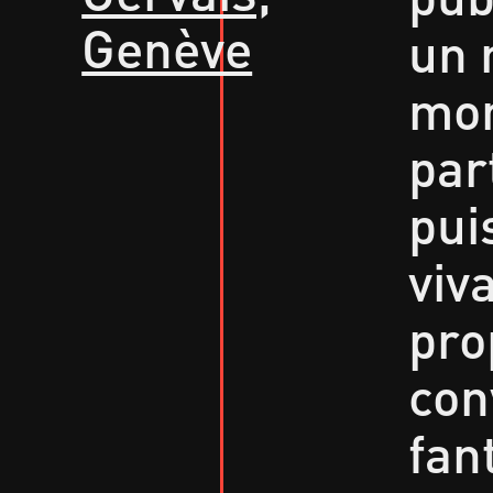
Genève
un 
mor
par
pui
viv
pro
con
fan