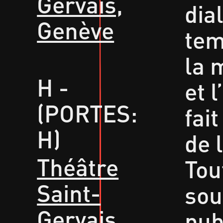
Gervais,
dia
Genève
tem
la m
H -
et l
(PORTES:
fait
H)
de 
Théâtre
Tou
Saint-
sou
Gervais,
pub