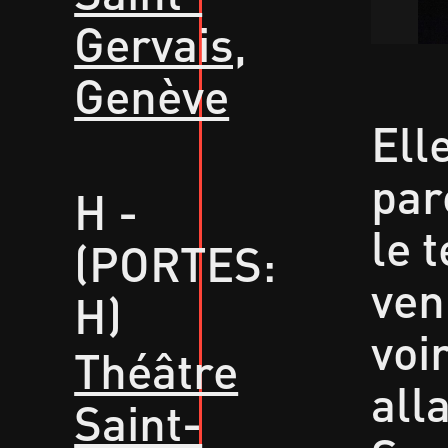
Gervais,
Genève
Elle
par
H -
le 
(PORTES:
ven
H)
voi
Théâtre
all
Saint-