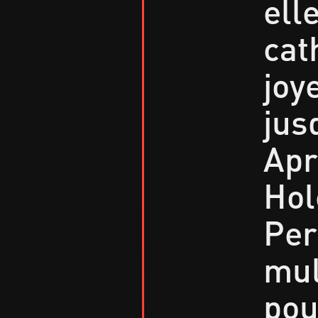
ell
cat
joy
jus
Apr
Hol
Per
mul
pou