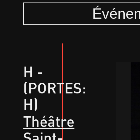
Événem
H -
(PORTES:
H)
Théâtre
Saint-