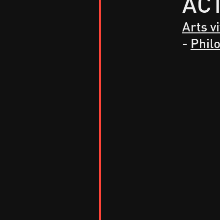
AC
Arts v
-
Phil