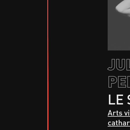
JU
PE
LE
Arts v
cathar