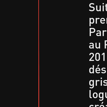
Sui
pre
Par
au
201
dés
gri
log
cré